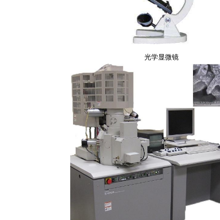
光学显微镜