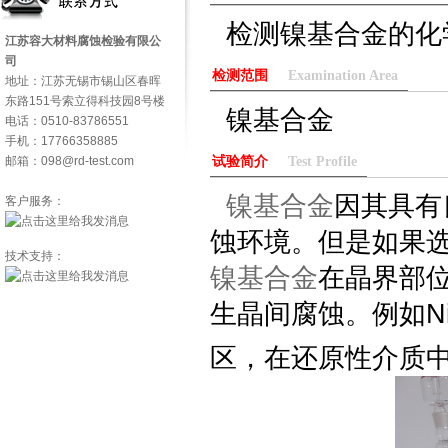
检测镍基合金的化
江苏容大材料腐蚀检验有限公
司
检测范围
Examination Area
地址：江苏无锡市锡山区春晖
东路151号索立得科技园8号楼
镍基合金
电话：0510-83786551
手机：17766358885
邮箱：098@rd-test.com
试验简介
Test Profile
镍基合金
因其具有
客户服务：
蚀环境。但是如果
技术支持：
镍基合金
在晶界部
生晶间腐蚀。例如Ni
区，在还原性介质