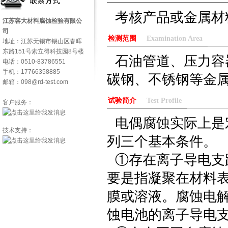
考核产品或金属材
江苏容大材料腐蚀检验有限公
司
检测范围
Examination Area
地址：江苏无锡市锡山区春晖
东路151号索立得科技园8号楼
石油管道、压力容
电话：0510-83786551
手机：17766358885
碳钢、不锈钢等金
邮箱：098@rd-test.com
试验简介
Test Profile
客户服务：
电偶腐蚀实际上是
技术支持：
列三个基本条件。
①存在离子导电支
要是指凝聚在材料表
膜或溶液。腐蚀电
蚀电池的离子导电