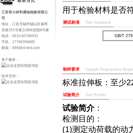
用于检验材料是否
江苏容大材料腐蚀检验有限公
司
测试标准
Test Standard
地址：江苏无锡市锡山区春晖
东路151号索立得科技园8号楼
GB/T 279
电话：0510-83786551
手机：17766358885
邮箱：098@rd-test.com
客户服务：
制样要求
Sample Preparation Requ
技术支持：
标准拉伸板：至少22
试验简介
Test Profile
试验简介
：
检测目的：
(1)测定动荷载的