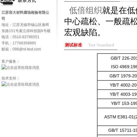
低倍组织
就是在低
江苏容大材料腐蚀检验有限公
司
中心疏松、一般疏
地址：江苏无锡市锡山区春晖
宏观缺陷。
东路151号索立得科技园8号楼
电话：0510-83786551
手机：17766358885
测试标准
Test Standard
邮箱：098@rd-test.com
GB/T 226-20
客户服务：
ISO 4969:19
GB/T 1979-2
技术支持：
YB/T 4002-20
YB/T 4003-19
YB/T 153-19
ASTM E381-01(
GB/T 15711-1