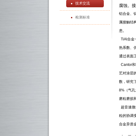
技术交流
腐蚀。接
铝合金、
检测标准
属接触结
患。
TiAl
热系数、
通过表面
Canto
艺对涂层
数，研究了
8%（气孔
磨粒磨损
超音速微
粒的协调变
合金异质