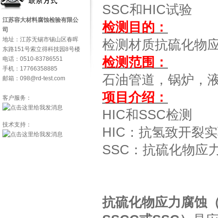
SSC和HIC试验
江苏容大材料腐蚀检验有限公
检测目的：
司
地址：江苏无锡市锡山区春晖
检测材质抗硫化物
东路151号索立得科技园8号楼
检测范围：
电话：0510-83786551
手机：17766358885
石油管道，锅炉，
邮箱：098@rd-test.com
项目介绍：
客户服务：
HIC和SSC检测
技术支持：
HIC：抗氢致开裂
SSC：抗硫化物应
抗硫化物应力腐蚀（Sulfi