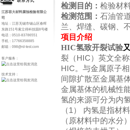
检测目的：
检验材
江苏容大材料腐蚀检验有限公
检测范围：
石油管
司
地址：江苏无锡市锡山区春晖
兰、焊缝、碳钢、
东路151号索立得科技园8号楼
项目介绍
电话：0510-83786551
手机：17766358885
HIC氢致开裂试验
邮箱：098@rd-test.com
裂（HIC）英文全称是：H
客户服务：
HIC。与金属原子
技术支持：
间隙扩散至金属基
金属基体的机械性
氢的来源可分为内
（1） 内氢是指材
（原材料中的水分